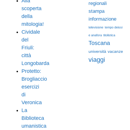
Alla
regionali
scoperta
stampa
della
informazione
mitologia!
televisione
tempo deissi
Cividale
e anafora
titolistica
del
Toscana
Friuli:
università
vacanze
città
viaggi
Longobarda
Protetto:
Brogliaccio
esercizi
di
Veronica
La
Biblioteca
umanistica