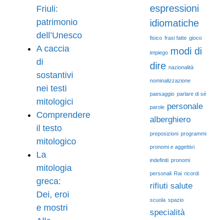
espressioni
Friuli:
patrimonio
idiomatiche
dell’Unesco
fisico
frasi fatte
gioco
A caccia
modi di
impiego
di
dire
nazionalità
sostantivi
nominalizzazione
nei testi
paesaggio
parlare di sé
mitologici
personale
parole
Comprendere
alberghiero
il testo
preposizioni
programmi
mitologico
pronomi e aggettivi
La
indefiniti
pronomi
mitologia
personali
Rai
ricordi
greca:
rifiuti
salute
Dei, eroi
scuola
spazio
e mostri
specialità