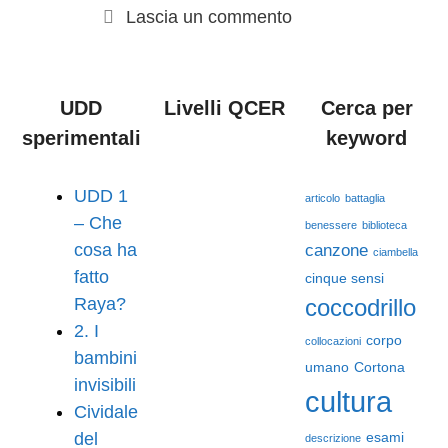
Lascia un commento
UDD
Livelli QCER
Cerca per
sperimentali
keyword
UDD 1
articolo
battaglia
– Che
benessere
biblioteca
cosa ha
canzone
ciambella
fatto
cinque sensi
Raya?
coccodrillo
2. I
corpo
collocazioni
bambini
umano
Cortona
invisibili
cultura
Cividale
del
esami
descrizione