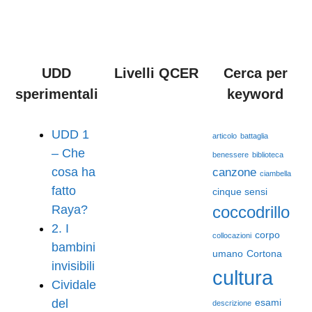
UDD
Livelli QCER
Cerca per
sperimentali
keyword
UDD 1
articolo
battaglia
– Che
benessere
biblioteca
cosa ha
canzone
ciambella
fatto
cinque sensi
Raya?
coccodrillo
2. I
corpo
collocazioni
bambini
umano
Cortona
invisibili
cultura
Cividale
del
esami
descrizione