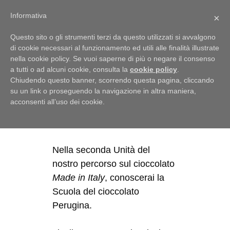
Menu
Informativa
×
Questo sito o gli strumenti terzi da questo utilizzati si avvalgono
di cookie necessari al funzionamento ed utili alle finalità illustrate
nella cookie policy. Se vuoi saperne di più o negare il consenso
a tutti o ad alcuni cookie, consulta la
cookie policy
.
Perugina. Scuola
Chiudendo questo banner, scorrendo questa pagina, cliccando
del cioccolato
su un link o proseguendo la navigazione in altra maniera,
acconsenti all’uso dei cookie.
10 Agosto 2021
di
Julijana
Nella seconda Unità del
nostro percorso sul cioccolato
Made in Italy
, conoscerai la
Scuola del cioccolato
Perugina.