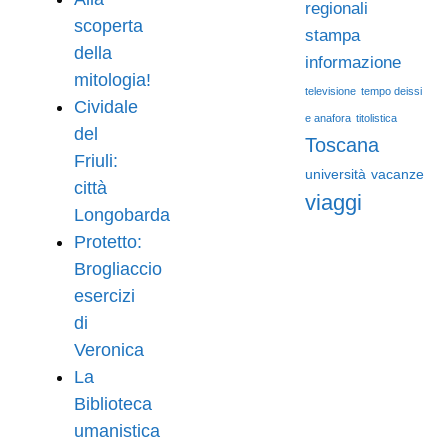
regionali
scoperta
stampa
della
informazione
mitologia!
televisione
tempo deissi
Cividale
e anafora
titolistica
del
Toscana
Friuli:
università
vacanze
città
viaggi
Longobarda
Protetto:
Brogliaccio
esercizi
di
Veronica
La
Biblioteca
umanistica