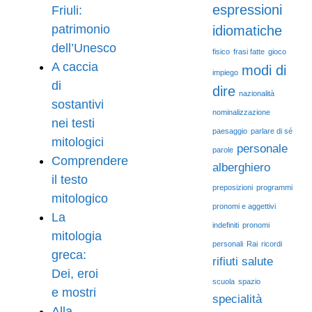
espressioni
Friuli:
patrimonio
idiomatiche
dell’Unesco
fisico
frasi fatte
gioco
A caccia
modi di
impiego
di
dire
nazionalità
sostantivi
nominalizzazione
nei testi
paesaggio
parlare di sé
mitologici
personale
parole
Comprendere
alberghiero
il testo
preposizioni
programmi
mitologico
pronomi e aggettivi
La
indefiniti
pronomi
mitologia
personali
Rai
ricordi
greca:
rifiuti
salute
Dei, eroi
scuola
spazio
e mostri
specialità
Alla