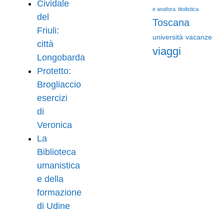
Cividale
e anafora
titolistica
del
Toscana
Friuli:
università
vacanze
città
viaggi
Longobarda
Protetto:
Brogliaccio
esercizi
di
Veronica
La
Biblioteca
umanistica
e della
formazione
di Udine