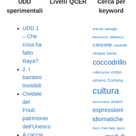
UDD
Livelli QCER
Cerca per
sperimentali
keyword
UDD 1
articolo
battaglia
– Che
benessere
biblioteca
cosa ha
canzone
ciambella
fatto
cinque sensi
Raya?
coccodrillo
2. I
corpo
collocazioni
bambini
umano
Cortona
invisibili
cultura
Cividale
del
esami
descrizione
espressioni
Friuli:
patrimonio
idiomatiche
dell’Unesco
fisico
frasi fatte
gioco
A caccia