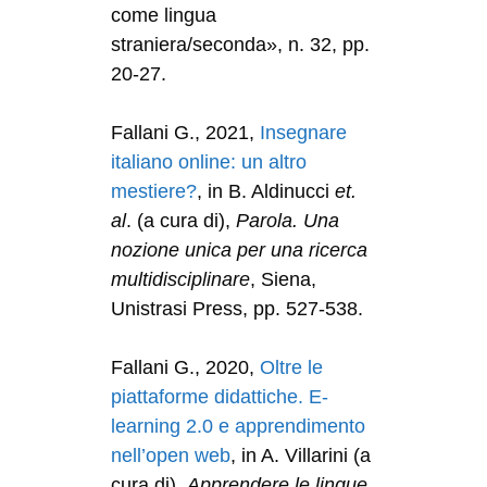
come lingua
straniera/seconda», n. 32, pp.
20-27.
Fallani G., 2021,
Insegnare
italiano online: un altro
mestiere?
, in B. Aldinucci
et.
al
. (a cura di),
Parola. Una
nozione unica per una ricerca
multidisciplinare
, Siena,
Unistrasi Press, pp. 527-538.
Fallani G., 2020,
Oltre le
piattaforme didattiche. E-
learning 2.0 e apprendimento
nell’open web
, in A. Villarini (a
cura di),
Apprendere le lingue