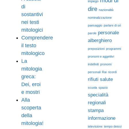
modi di
impiego
di
dire
nazionalità
sostantivi
nominalizzazione
nei testi
paesaggio
parlare di sé
mitologici
personale
parole
Comprendere
alberghiero
il testo
preposizioni
programmi
mitologico
pronomi e aggettivi
La
indefiniti
pronomi
mitologia
personali
Rai
ricordi
greca:
rifiuti
salute
Dei, eroi
scuola
spazio
e mostri
specialità
Alla
regionali
scoperta
stampa
della
informazione
mitologia!
televisione
tempo deissi