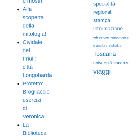
e mostri
specialità
Alla
regionali
scoperta
stampa
della
informazione
mitologia!
televisione
tempo deissi
Cividale
e anafora
titolistica
del
Toscana
Friuli:
università
vacanze
città
viaggi
Longobarda
Protetto:
Brogliaccio
esercizi
di
Veronica
La
Biblioteca