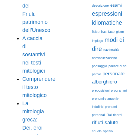
del
esami
descrizione
espressioni
Friuli:
patrimonio
idiomatiche
dell’Unesco
fisico
frasi fatte
gioco
A caccia
modi di
impiego
di
dire
nazionalità
sostantivi
nominalizzazione
nei testi
paesaggio
parlare di sé
mitologici
personale
parole
Comprendere
alberghiero
il testo
preposizioni
programmi
mitologico
pronomi e aggettivi
La
indefiniti
pronomi
mitologia
personali
Rai
ricordi
greca:
rifiuti
salute
Dei, eroi
scuola
spazio