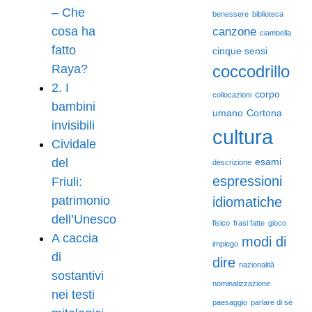
– Che
benessere
biblioteca
cosa ha
canzone
ciambella
fatto
cinque sensi
Raya?
coccodrillo
2. I
corpo
collocazioni
bambini
umano
Cortona
invisibili
cultura
Cividale
del
esami
descrizione
espressioni
Friuli:
patrimonio
idiomatiche
dell’Unesco
fisico
frasi fatte
gioco
A caccia
modi di
impiego
di
dire
nazionalità
sostantivi
nominalizzazione
nei testi
paesaggio
parlare di sé