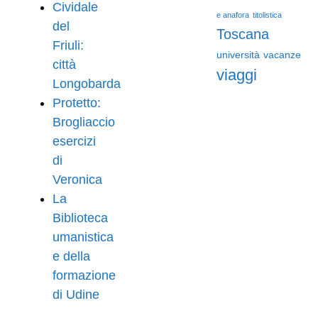
Cividale
e anafora
titolistica
del
Toscana
Friuli:
università
vacanze
città
viaggi
Longobarda
Protetto:
Brogliaccio
esercizi
di
Veronica
La
Biblioteca
umanistica
e della
formazione
di Udine