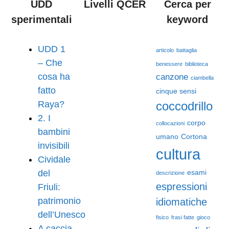
UDD
Livelli QCER
Cerca per
sperimentali
keyword
UDD 1
articolo
battaglia
– Che
benessere
biblioteca
cosa ha
canzone
ciambella
fatto
cinque sensi
Raya?
coccodrillo
2. I
corpo
collocazioni
bambini
umano
Cortona
invisibili
cultura
Cividale
del
esami
descrizione
espressioni
Friuli:
patrimonio
idiomatiche
dell’Unesco
fisico
frasi fatte
gioco
A caccia