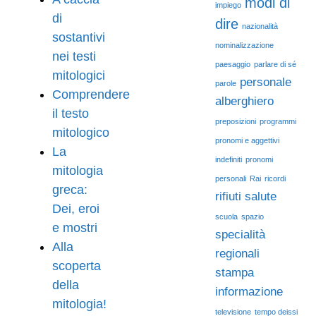
modi di
impiego
di
dire
nazionalità
sostantivi
nominalizzazione
nei testi
paesaggio
parlare di sé
mitologici
personale
parole
Comprendere
alberghiero
il testo
preposizioni
programmi
mitologico
pronomi e aggettivi
La
indefiniti
pronomi
mitologia
personali
Rai
ricordi
greca:
rifiuti
salute
Dei, eroi
scuola
spazio
e mostri
specialità
Alla
regionali
scoperta
stampa
della
informazione
mitologia!
televisione
tempo deissi