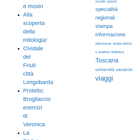
scuola
spazio
e mostri
specialità
Alla
regionali
scoperta
stampa
della
informazione
mitologia!
televisione
tempo deissi
Cividale
e anafora
titolistica
del
Toscana
Friuli:
università
vacanze
città
viaggi
Longobarda
Protetto:
Brogliaccio
esercizi
di
Veronica
La