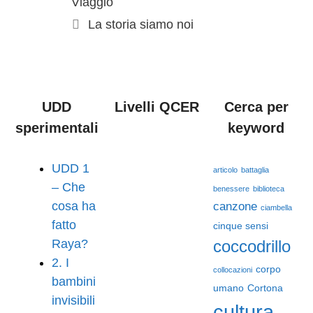
Viaggio
La storia siamo noi
UDD
Livelli QCER
Cerca per
sperimentali
keyword
UDD 1
articolo
battaglia
– Che
benessere
biblioteca
cosa ha
canzone
ciambella
fatto
cinque sensi
Raya?
coccodrillo
2. I
corpo
collocazioni
bambini
umano
Cortona
invisibili
cultura