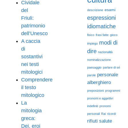
Cividale
del
esami
descrizione
espressioni
Friuli:
patrimonio
idiomatiche
dell’Unesco
fisico
frasi fatte
gioco
A caccia
modi di
impiego
di
dire
nazionalità
sostantivi
nominalizzazione
nei testi
paesaggio
parlare di sé
mitologici
personale
parole
Comprendere
alberghiero
il testo
preposizioni
programmi
mitologico
pronomi e aggettivi
La
indefiniti
pronomi
mitologia
personali
Rai
ricordi
greca:
rifiuti
salute
Dei, eroi