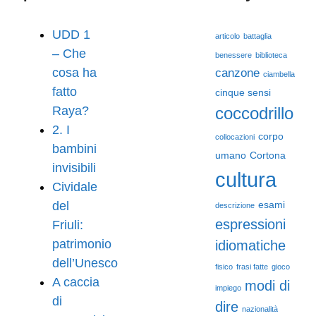
UDD 1
articolo
battaglia
– Che
benessere
biblioteca
cosa ha
canzone
ciambella
fatto
cinque sensi
Raya?
coccodrillo
2. I
corpo
collocazioni
bambini
umano
Cortona
invisibili
cultura
Cividale
del
esami
descrizione
espressioni
Friuli:
patrimonio
idiomatiche
dell’Unesco
fisico
frasi fatte
gioco
A caccia
modi di
impiego
di
dire
nazionalità