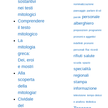
sostantivi
nominalizzazione
nei testi
paesaggio
parlare di sé
mitologici
personale
parole
Comprendere
alberghiero
il testo
preposizioni
programmi
mitologico
pronomi e aggettivi
La
indefiniti
pronomi
mitologia
personali
Rai
ricordi
greca:
rifiuti
salute
Dei, eroi
scuola
spazio
e mostri
specialità
Alla
regionali
scoperta
stampa
della
informazione
mitologia!
televisione
tempo deissi
Cividale
e anafora
titolistica
del