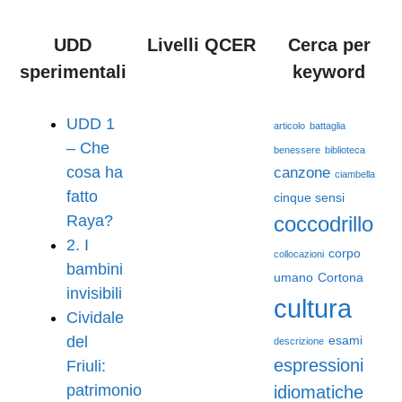
UDD
Livelli QCER
Cerca per
sperimentali
keyword
UDD 1
articolo
battaglia
– Che
benessere
biblioteca
cosa ha
canzone
ciambella
fatto
cinque sensi
Raya?
coccodrillo
2. I
corpo
collocazioni
bambini
umano
Cortona
invisibili
cultura
Cividale
del
esami
descrizione
espressioni
Friuli:
patrimonio
idiomatiche