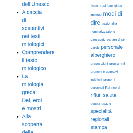
dell’Unesco
fisico
frasi fatte
gioco
A caccia
modi di
impiego
di
dire
nazionalità
sostantivi
nominalizzazione
nei testi
paesaggio
parlare di sé
mitologici
personale
parole
Comprendere
alberghiero
il testo
preposizioni
programmi
mitologico
pronomi e aggettivi
La
indefiniti
pronomi
mitologia
personali
Rai
ricordi
greca:
rifiuti
salute
Dei, eroi
scuola
spazio
e mostri
specialità
Alla
regionali
scoperta
stampa
della