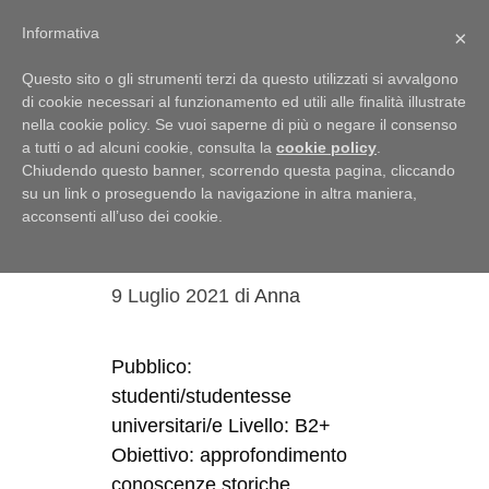
Menu
Informativa
×
Questo sito o gli strumenti terzi da questo utilizzati si avvalgono
di cookie necessari al funzionamento ed utili alle finalità illustrate
nella cookie policy. Se vuoi saperne di più o negare il consenso
a tutti o ad alcuni cookie, consulta la
cookie policy
.
mappe
Chiudendo questo banner, scorrendo questa pagina, cliccando
su un link o proseguendo la navigazione in altra maniera,
Una mappa
acconsenti all’uso dei cookie.
dell’Italia
9 Luglio 2021
di
Anna
Pubblico:
studenti/studentesse
universitari/e Livello: B2+
Obiettivo: approfondimento
conoscenze storiche,