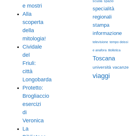
scuola
spazio
e mostri
specialità
Alla
regionali
scoperta
stampa
della
informazione
mitologia!
televisione
tempo deissi
Cividale
e anafora
titolistica
del
Toscana
Friuli:
università
vacanze
città
viaggi
Longobarda
Protetto:
Brogliaccio
esercizi
di
Veronica
La