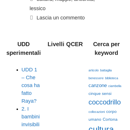
lessico
Lascia un commento
UDD
Livelli QCER
Cerca per
sperimentali
keyword
UDD 1
articolo
battaglia
– Che
benessere
biblioteca
cosa ha
canzone
ciambella
fatto
cinque sensi
Raya?
coccodrillo
2. I
corpo
collocazioni
bambini
umano
Cortona
invisibili
cultura