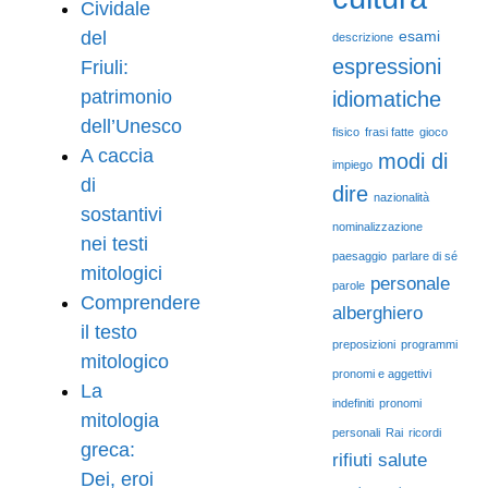
Cividale
del
esami
descrizione
espressioni
Friuli:
patrimonio
idiomatiche
dell’Unesco
fisico
frasi fatte
gioco
A caccia
modi di
impiego
di
dire
nazionalità
sostantivi
nominalizzazione
nei testi
paesaggio
parlare di sé
mitologici
personale
parole
Comprendere
alberghiero
il testo
preposizioni
programmi
mitologico
pronomi e aggettivi
La
indefiniti
pronomi
mitologia
personali
Rai
ricordi
greca:
rifiuti
salute
Dei, eroi