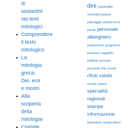
di
dire
nazionalità
sostantivi
nominalizzazione
nei testi
paesaggio
parlare di sé
mitologici
personale
parole
Comprendere
alberghiero
il testo
preposizioni
programmi
mitologico
pronomi e aggettivi
La
indefiniti
pronomi
mitologia
personali
Rai
ricordi
greca:
rifiuti
salute
Dei, eroi
scuola
spazio
e mostri
specialità
Alla
regionali
scoperta
stampa
della
informazione
mitologia!
televisione
tempo deissi
Cividale