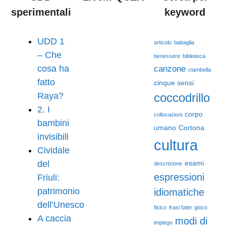
sperimentali
keyword
UDD 1
articolo
battaglia
– Che
benessere
biblioteca
cosa ha
canzone
ciambella
fatto
cinque sensi
Raya?
coccodrillo
2. I
corpo
collocazioni
bambini
umano
Cortona
invisibili
cultura
Cividale
del
esami
descrizione
espressioni
Friuli:
patrimonio
idiomatiche
dell’Unesco
fisico
frasi fatte
gioco
A caccia
modi di
impiego