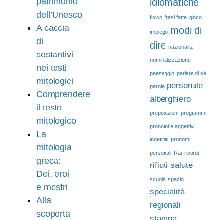
patrimonio
idiomatiche
dell’Unesco
fisico
frasi fatte
gioco
A caccia
modi di
impiego
di
dire
nazionalità
sostantivi
nominalizzazione
nei testi
paesaggio
parlare di sé
mitologici
personale
parole
Comprendere
alberghiero
il testo
preposizioni
programmi
mitologico
pronomi e aggettivi
La
indefiniti
pronomi
mitologia
personali
Rai
ricordi
greca:
rifiuti
salute
Dei, eroi
scuola
spazio
e mostri
specialità
Alla
regionali
scoperta
stampa