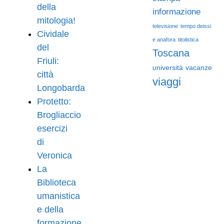
della
informazione
mitologia!
televisione
tempo deissi
Cividale
e anafora
titolistica
del
Toscana
Friuli:
università
vacanze
città
viaggi
Longobarda
Protetto:
Brogliaccio
esercizi
di
Veronica
La
Biblioteca
umanistica
e della
formazione