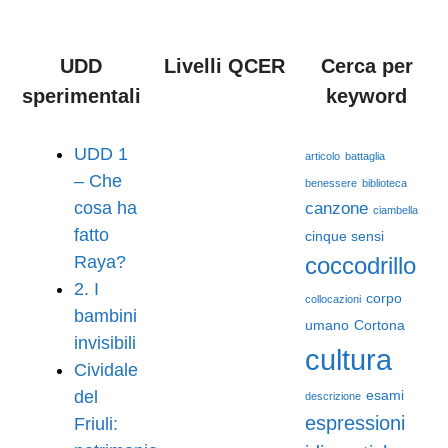
UDD
Livelli QCER
Cerca per
sperimentali
keyword
UDD 1
articolo
battaglia
– Che
benessere
biblioteca
cosa ha
canzone
ciambella
fatto
cinque sensi
Raya?
coccodrillo
2. I
corpo
collocazioni
bambini
umano
Cortona
invisibili
cultura
Cividale
del
esami
descrizione
espressioni
Friuli: