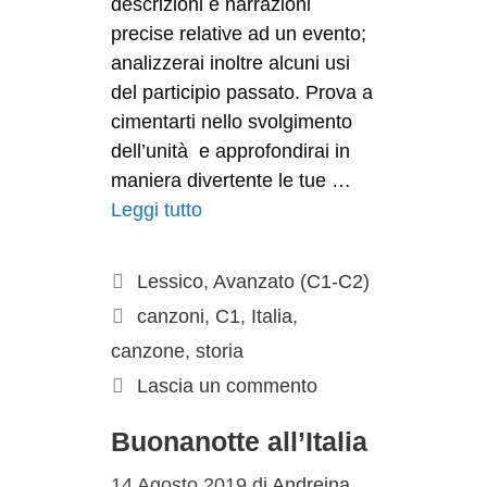
descrizioni e narrazioni
precise relative ad un evento;
analizzerai inoltre alcuni usi
del participio passato. Prova a
cimentarti nello svolgimento
dell’unità e approfondirai in
maniera divertente le tue …
Leggi tutto
Lessico
,
Avanzato (C1-C2)
canzoni
,
C1
,
Italia
,
canzone
,
storia
Lascia un commento
Buonanotte all’Italia
14 Agosto 2019
di
Andreina