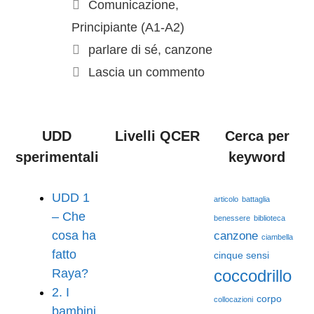
Comunicazione
,
Principiante (A1-A2)
parlare di sé
,
canzone
Lascia un commento
UDD
Livelli QCER
Cerca per
sperimentali
keyword
UDD 1
articolo
battaglia
– Che
benessere
biblioteca
cosa ha
canzone
ciambella
fatto
cinque sensi
Raya?
coccodrillo
2. I
corpo
collocazioni
bambini