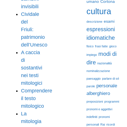
umano
Cortona
invisibili
cultura
Cividale
del
esami
descrizione
espressioni
Friuli:
patrimonio
idiomatiche
dell’Unesco
fisico
frasi fatte
gioco
A caccia
modi di
impiego
di
dire
nazionalità
sostantivi
nominalizzazione
nei testi
paesaggio
parlare di sé
mitologici
personale
parole
Comprendere
alberghiero
il testo
preposizioni
programmi
mitologico
pronomi e aggettivi
La
indefiniti
pronomi
mitologia
personali
Rai
ricordi