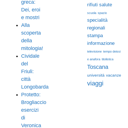
greca:
rifiuti
salute
Dei, eroi
scuola
spazio
e mostri
specialità
Alla
regionali
scoperta
stampa
della
informazione
mitologia!
televisione
tempo deissi
Cividale
e anafora
titolistica
del
Toscana
Friuli:
università
vacanze
città
viaggi
Longobarda
Protetto:
Brogliaccio
esercizi
di
Veronica