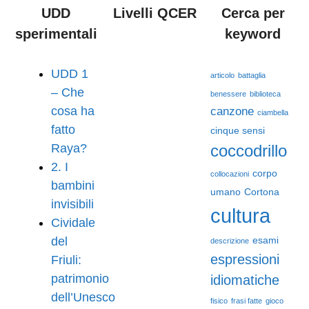
UDD
Livelli QCER
Cerca per
sperimentali
keyword
UDD 1
articolo
battaglia
– Che
benessere
biblioteca
cosa ha
canzone
ciambella
fatto
cinque sensi
Raya?
coccodrillo
2. I
corpo
collocazioni
bambini
umano
Cortona
invisibili
cultura
Cividale
del
esami
descrizione
espressioni
Friuli:
patrimonio
idiomatiche
dell’Unesco
fisico
frasi fatte
gioco