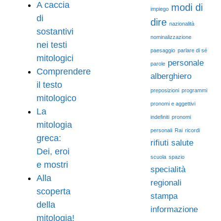
A caccia
modi di
impiego
di
dire
nazionalità
sostantivi
nominalizzazione
nei testi
paesaggio
parlare di sé
mitologici
personale
parole
Comprendere
alberghiero
il testo
preposizioni
programmi
mitologico
pronomi e aggettivi
La
indefiniti
pronomi
mitologia
personali
Rai
ricordi
greca:
rifiuti
salute
Dei, eroi
scuola
spazio
e mostri
specialità
Alla
regionali
scoperta
stampa
della
informazione
mitologia!