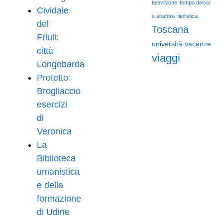
televisione
tempo deissi
Cividale
e anafora
titolistica
del
Toscana
Friuli:
università
vacanze
città
viaggi
Longobarda
Protetto:
Brogliaccio
esercizi
di
Veronica
La
Biblioteca
umanistica
e della
formazione
di Udine