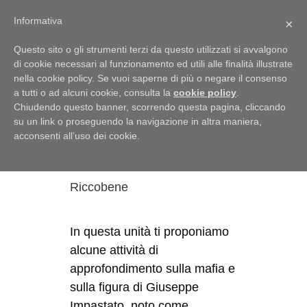
Menu
Informativa
×
Questo sito o gli strumenti terzi da questo utilizzati si avvalgono
di cookie necessari al funzionamento ed utili alle finalità illustrate
nella cookie policy. Se vuoi saperne di più o negare il consenso
a tutti o ad alcuni cookie, consulta la
cookie policy
.
Sicilia
Chiudendo questo banner, scorrendo questa pagina, cliccando
su un link o proseguendo la navigazione in altra maniera,
I cento passi
acconsenti all’uso dei cookie.
6 Febbraio 2018
di
Francesca
Riccobene
In questa unità ti proponiamo
alcune attività di
approfondimento sulla mafia e
sulla figura di Giuseppe
Impastato, noto come