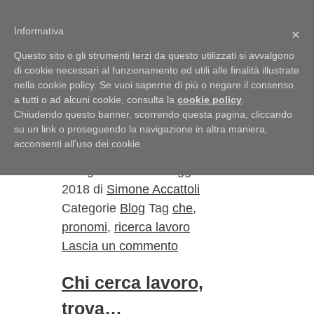
Vai al contenuto
Informativa
Menu
×
Questo sito o gli strumenti terzi da questo utilizzati si avvalgono
di cookie necessari al funzionamento ed utili alle finalità illustrate
pronomi
nella cookie policy. Se vuoi saperne di più o negare il consenso
a tutti o ad alcuni cookie, consulta la
cookie policy
.
Chiudendo questo banner, scorrendo questa pagina, cliccando
Pronome relativo
su un link o proseguendo la navigazione in altra maniera,
acconsenti all’uso dei cookie.
22 Agosto 2018
6 Maggio
2018
di
Simone Accattoli
Categorie
Blog
Tag
che
,
pronomi
,
ricerca lavoro
Lascia un commento
Chi cerca lavoro,
trova…