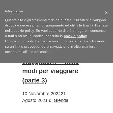
Vai al contenuto
Informativa
Menu
×
Questo sito o gli strumenti terzi da questo utilizzati si avvalgono
di cookie necessari al funzionamento ed utili alle finalità illustrate
nella cookie policy. Se vuoi saperne di più o negare il consenso
Glenda
a tutti o ad alcuni cookie, consulta la
cookie policy
.
Chiudendo questo banner, scorrendo questa pagina, cliccando
su un link o proseguendo la navigazione in altra maniera,
Turisti o
acconsenti all’uso dei cookie.
viaggiatori? – Mille
modi per viaggiare
(parte 3)
10 Novembre 2024
21
Agosto 2021
di
Glenda