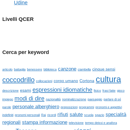
Udine
Livelli QCER
Cerca per keyword
canzone
cinque sensi
articolo
battaglia
benessere
biblioteca
ciambella
cultura
coccodrillo
corpo umano
Cortona
collocazioni
espressioni idiomatiche
esami
descrizione
fisico
frasi fatte
gioco
modi di dire
impiego
nazionalità
nominalizzazione
paesaggio
parlare di sé
personale alberghiero
parole
preposizioni
programmi
pronomi e aggettivi
rifiuti
salute
specialità
indefiniti
pronomi personali
Rai
ricordi
scuola
spazio
regionali
stampa informazione
televisione
tempo deissi e anafora