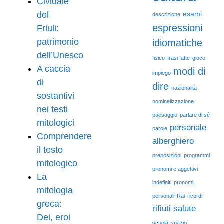
Cividale
del
esami
descrizione
espressioni
Friuli:
patrimonio
idiomatiche
dell’Unesco
fisico
frasi fatte
gioco
A caccia
modi di
impiego
di
dire
nazionalità
sostantivi
nominalizzazione
nei testi
paesaggio
parlare di sé
mitologici
personale
parole
Comprendere
alberghiero
il testo
preposizioni
programmi
mitologico
pronomi e aggettivi
La
indefiniti
pronomi
mitologia
personali
Rai
ricordi
greca:
rifiuti
salute
Dei, eroi
scuola
spazio