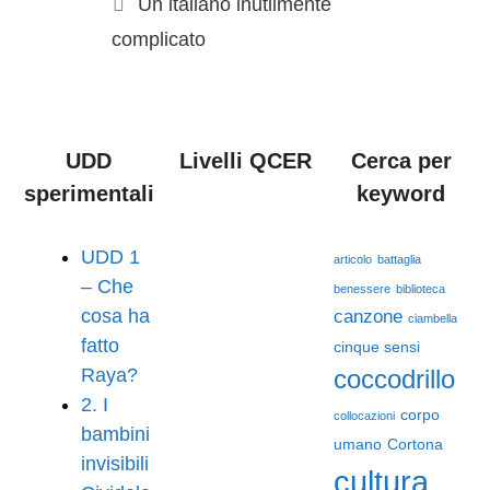
Un italiano inutilmente
complicato
UDD
Livelli QCER
Cerca per
sperimentali
keyword
UDD 1
articolo
battaglia
– Che
benessere
biblioteca
cosa ha
canzone
ciambella
fatto
cinque sensi
Raya?
coccodrillo
2. I
corpo
collocazioni
bambini
umano
Cortona
invisibili
cultura