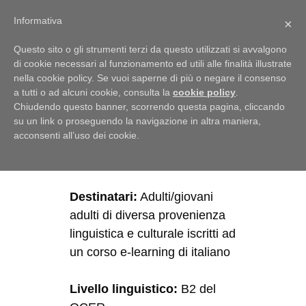
Menu
Informativa
×
Questo sito o gli strumenti terzi da questo utilizzati si avvalgono
di cookie necessari al funzionamento ed utili alle finalità illustrate
nella cookie policy. Se vuoi saperne di più o negare il consenso
a tutti o ad alcuni cookie, consulta la
cookie policy
.
Come ti senti?
Chiudendo questo banner, scorrendo questa pagina, cliccando
su un link o proseguendo la navigazione in altra maniera,
28 Luglio 2020
di
Ilaria
acconsenti all’uso dei cookie.
Cavezzali
Destinatari:
Adulti/giovani
adulti di diversa provenienza
linguistica e culturale iscritti ad
un corso e-learning di italiano
Livello linguistico:
B2 del