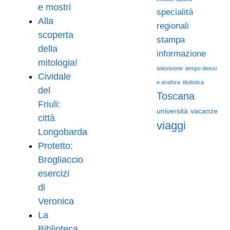
e mostri
specialità
Alla
regionali
scoperta
stampa
della
informazione
mitologia!
televisione
tempo deissi
Cividale
e anafora
titolistica
del
Toscana
Friuli:
università
vacanze
città
viaggi
Longobarda
Protetto:
Brogliaccio
esercizi
di
Veronica
La
Biblioteca