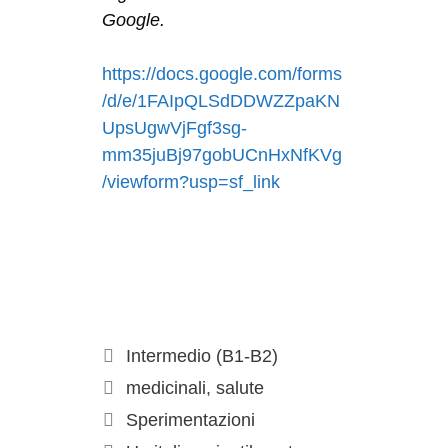
Google.
https://docs.google.com/forms
/d/e/1FAIpQLSdDDWZZpaKN
UpsUgwVjFgf3sg-
mm35juBj97gobUCnHxNfKVg
/viewform?usp=sf_link
Intermedio (B1-B2)
medicinali
,
salute
Sperimentazioni