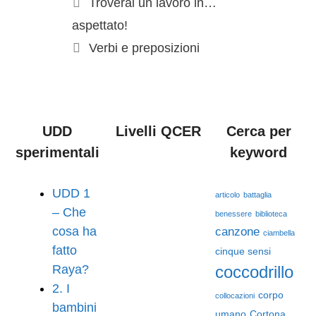
Troverai un lavoro in…
aspettato!
Verbi e preposizioni
UDD
Livelli QCER
Cerca per
sperimentali
keyword
UDD 1
articolo
battaglia
– Che
benessere
biblioteca
cosa ha
canzone
ciambella
fatto
cinque sensi
Raya?
coccodrillo
2. I
corpo
collocazioni
bambini
umano
Cortona