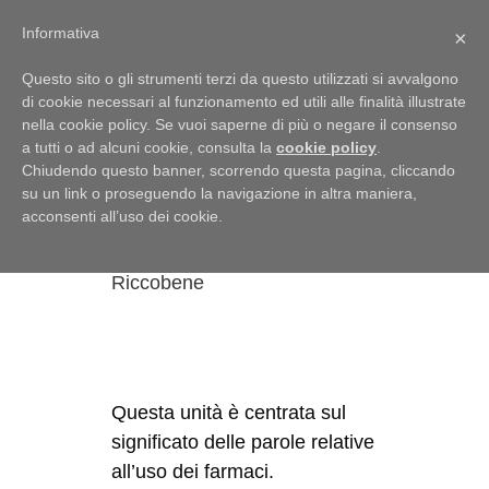
Menu
Informativa
×
Questo sito o gli strumenti terzi da questo utilizzati si avvalgono
di cookie necessari al funzionamento ed utili alle finalità illustrate
nella cookie policy. Se vuoi saperne di più o negare il consenso
a tutti o ad alcuni cookie, consulta la
cookie policy
.
L’ultima parola al
Chiudendo questo banner, scorrendo questa pagina, cliccando
medico
su un link o proseguendo la navigazione in altra maniera,
acconsenti all’uso dei cookie.
12 Maggio 2018
di
Francesca
Riccobene
Questa unità è centrata sul
significato delle parole relative
all’uso dei farmaci.