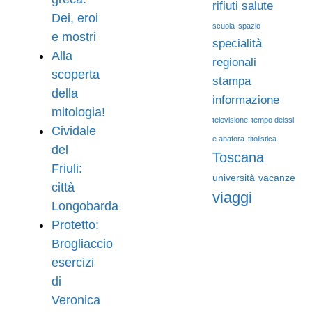
rifiuti
salute
Dei, eroi
scuola
spazio
e mostri
specialità
Alla
regionali
scoperta
stampa
della
informazione
mitologia!
televisione
tempo deissi
Cividale
e anafora
titolistica
del
Toscana
Friuli:
università
vacanze
città
viaggi
Longobarda
Protetto:
Brogliaccio
esercizi
di
Veronica