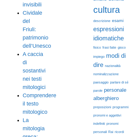
invisibili
cultura
Cividale
del
esami
descrizione
espressioni
Friuli:
patrimonio
idiomatiche
dell’Unesco
fisico
frasi fatte
gioco
A caccia
modi di
impiego
di
dire
nazionalità
sostantivi
nominalizzazione
nei testi
paesaggio
parlare di sé
mitologici
personale
parole
Comprendere
alberghiero
il testo
preposizioni
programmi
mitologico
pronomi e aggettivi
La
indefiniti
pronomi
mitologia
personali
Rai
ricordi
greca: