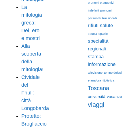
pronomi e aggettivi
La
indefiniti
pronomi
mitologia
personali
Rai
ricordi
greca:
rifiuti
salute
Dei, eroi
scuola
spazio
e mostri
specialità
Alla
regionali
scoperta
stampa
della
informazione
mitologia!
televisione
tempo deissi
Cividale
e anafora
titolistica
del
Toscana
Friuli:
università
vacanze
città
viaggi
Longobarda
Protetto:
Brogliaccio