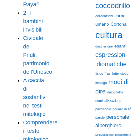
Raya?
coccodrillo
2. I
corpo
collocazioni
bambini
umano
Cortona
invisibili
cultura
Cividale
del
esami
descrizione
espressioni
Friuli:
patrimonio
idiomatiche
dell’Unesco
fisico
frasi fatte
gioco
A caccia
modi di
impiego
di
dire
nazionalità
sostantivi
nominalizzazione
nei testi
paesaggio
parlare di sé
mitologici
personale
parole
Comprendere
alberghiero
il testo
preposizioni
programmi
mitologico