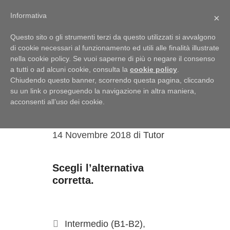
Menu
Informativa
×
Questo sito o gli strumenti terzi da questo utilizzati si avvalgono
di cookie necessari al funzionamento ed utili alle finalità illustrate
nella cookie policy. Se vuoi saperne di più o negare il consenso
a tutti o ad alcuni cookie, consulta la
cookie policy
.
L’italiano a
Chiudendo questo banner, scorrendo questa pagina, cliccando
Cortona? Attività
su un link o proseguendo la navigazione in altra maniera,
acconsenti all’uso dei cookie.
lessicale
14 Novembre 2018
di
Tutor
Scegli l’alternativa
corretta.
Intermedio (B1-B2)
,