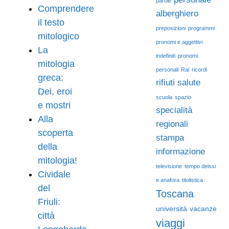
parole
Comprendere
alberghiero
il testo
preposizioni
programmi
mitologico
pronomi e aggettivi
La
indefiniti
pronomi
mitologia
personali
Rai
ricordi
greca:
rifiuti
salute
Dei, eroi
scuola
spazio
e mostri
specialità
Alla
regionali
scoperta
stampa
della
informazione
mitologia!
televisione
tempo deissi
Cividale
e anafora
titolistica
del
Toscana
Friuli:
università
vacanze
città
viaggi