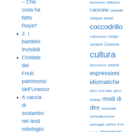
– Che
benessere
biblioteca
cosa ha
canzone
ciambella
fatto
cinque sensi
Raya?
coccodrillo
2. I
corpo
collocazioni
bambini
umano
Cortona
invisibili
cultura
Cividale
del
esami
descrizione
espressioni
Friuli:
patrimonio
idiomatiche
dell’Unesco
fisico
frasi fatte
gioco
A caccia
modi di
impiego
di
dire
nazionalità
sostantivi
nominalizzazione
nei testi
paesaggio
parlare di sé
mitologici
personale