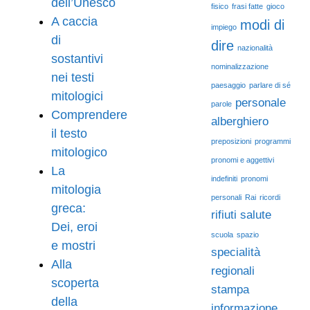
dell’Unesco
fisico
frasi fatte
gioco
A caccia
modi di
impiego
di
dire
nazionalità
sostantivi
nominalizzazione
nei testi
paesaggio
parlare di sé
mitologici
personale
parole
Comprendere
alberghiero
il testo
preposizioni
programmi
mitologico
pronomi e aggettivi
La
indefiniti
pronomi
mitologia
personali
Rai
ricordi
greca:
rifiuti
salute
Dei, eroi
scuola
spazio
e mostri
specialità
Alla
regionali
scoperta
stampa
della
informazione