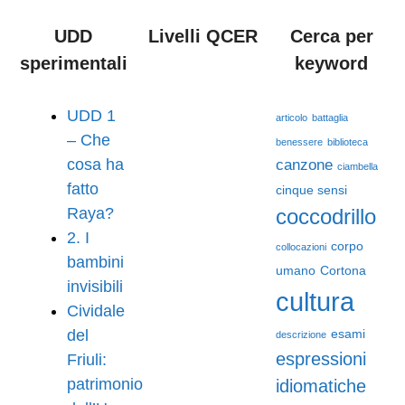
UDD
Livelli QCER
Cerca per
sperimentali
keyword
UDD 1
articolo
battaglia
– Che
benessere
biblioteca
cosa ha
canzone
ciambella
fatto
cinque sensi
Raya?
coccodrillo
2. I
corpo
collocazioni
bambini
umano
Cortona
invisibili
cultura
Cividale
del
esami
descrizione
espressioni
Friuli:
patrimonio
idiomatiche