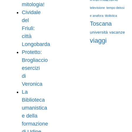
mitologia!
televisione
tempo deissi
Cividale
e anafora
titolistica
del
Toscana
Friuli:
università
vacanze
città
viaggi
Longobarda
Protetto:
Brogliaccio
esercizi
di
Veronica
La
Biblioteca
umanistica
e della
formazione
di Udine