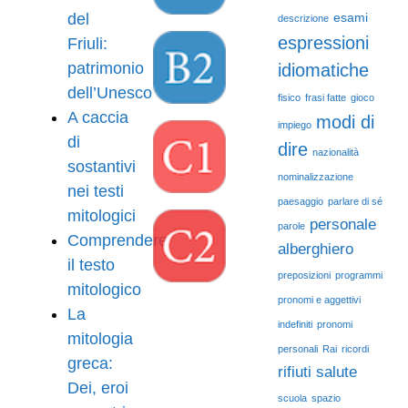
del
esami
descrizione
espressioni
Friuli:
patrimonio
idiomatiche
dell’Unesco
fisico
frasi fatte
gioco
A caccia
modi di
impiego
di
dire
nazionalità
sostantivi
nominalizzazione
nei testi
paesaggio
parlare di sé
mitologici
personale
parole
Comprendere
alberghiero
il testo
preposizioni
programmi
mitologico
pronomi e aggettivi
La
indefiniti
pronomi
mitologia
personali
Rai
ricordi
greca:
rifiuti
salute
Dei, eroi
scuola
spazio