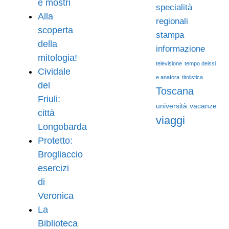
e mostri
specialità
Alla
regionali
scoperta
stampa
della
informazione
mitologia!
televisione
tempo deissi
Cividale
e anafora
titolistica
del
Toscana
Friuli:
università
vacanze
città
viaggi
Longobarda
Protetto:
Brogliaccio
esercizi
di
Veronica
La
Biblioteca