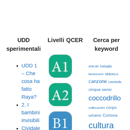
UDD
Livelli QCER
Cerca per
sperimentali
keyword
UDD 1
articolo
battaglia
– Che
benessere
biblioteca
cosa ha
canzone
ciambella
fatto
cinque sensi
Raya?
coccodrillo
2. I
corpo
collocazioni
bambini
umano
Cortona
invisibili
cultura
Cividale