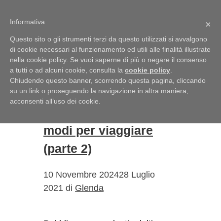
Vai al contenuto
Informativa
Menu
×
Questo sito o gli strumenti terzi da questo utilizzati si avvalgono
di cookie necessari al funzionamento ed utili alle finalità illustrate
verbi
nella cookie policy. Se vuoi saperne di più o negare il consenso
a tutti o ad alcuni cookie, consulta la
cookie policy
.
Chiudendo questo banner, scorrendo questa pagina, cliccando
Turisti o
su un link o proseguendo la navigazione in altra maniera,
acconsenti all’uso dei cookie.
viaggiatori? – Mille
modi per viaggiare
(parte 2)
10 Novembre 2024
28 Luglio
2021
di
Glenda